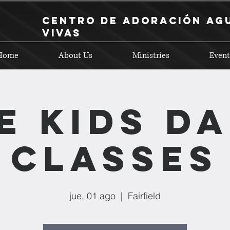
Centro de Adoración Ag
Vivas
Home
About Us
Ministries
Event
E KIDS D
CLASSES
jue, 01 ago
  |  
Fairfield