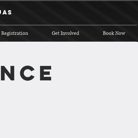
uas
 Registration
Get Involved
Book Now
ANCE