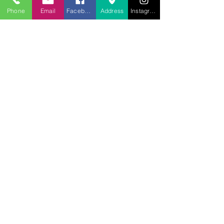
Phone
Email
Facebook
Address
Instagram
Servicio:
Escuela dominical
09:30 AM
Culto dominical/Iglesia
Servicio
11 a.m.
Oración y Estudio Bíblico
Miércoles 6pm-9pm
¿Necesita oración?