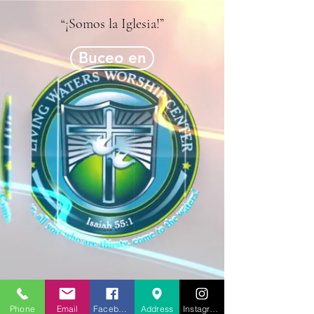
“¡Somos la Iglesia!”
Buceo en
Phone
Email
Facebook
Address
Instagram