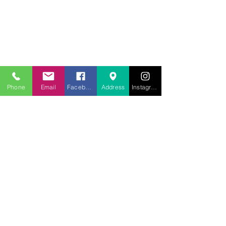
707.453.1817
lwwchelp@gmail.com
260 Link Road, Suite F
Fairfield, California 94534
Phone
Email
Facebook
Address
Instagram
Servicio:
Escuela dominical
09:30 AM
Culto dominical/Iglesia
Servicio
11 a.m.
Oración y Estudio Bíblico
Miércoles 6pm-9pm
¿Necesita oración?