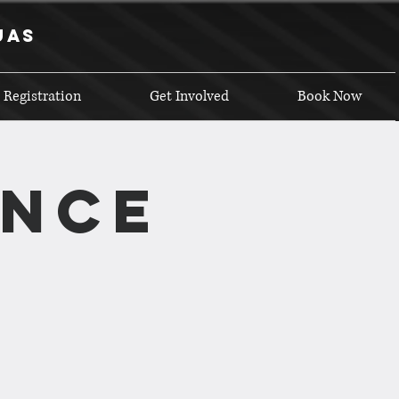
uas
 Registration
Get Involved
Book Now
ANCE