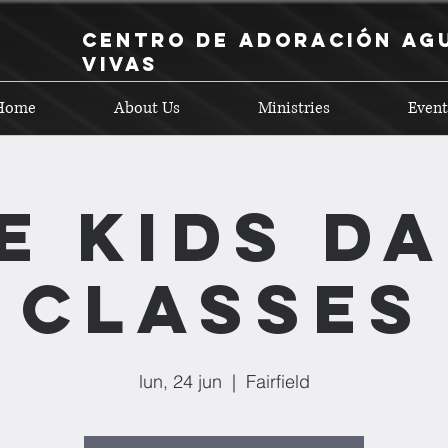
Centro de Adoración Ag
Vivas
Home
About Us
Ministries
Event
E KIDS D
CLASSES
lun, 24 jun
  |  
Fairfield